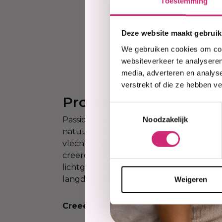
Toestemming
Deze website maakt gebruik
We gebruiken cookies om cont
websiteverkeer te analyseren
media, adverteren en analys
verstrekt of die ze hebben v
Productinformatie
Toestemmingsselectie
Passion Twist 18 Inch is de perfecte keu
Noodzakelijk
natuurlijke en volumineuze twist-stijl. 
vlechten zijn ontworpen om een moeite
creeren, ideaal voor een speelse en stijlvo
lichtgewicht, gemakkelijk te installere
langdurige, verzorgde look.
Weigeren
Creeer moeiteloos een trendy look