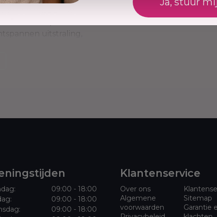
Ja, stuur mi
 van een natuurlijke,
te. De zachte,
tspannen uitstraling,
ezels zorgen voor een
voor iedereen die op
l die zowel modieus
ibiliteit zonder je haar
ists eenvoudig te
llende gelegenheden.
ningstijden
Klantenservice
dag:
09:00 - 18:00
Over ons
Klantense
Algemene
Sitemap
dag:
09:00 - 18:00
voorwaarden
Garantie 
sdag:
09:00 - 18:00
Privacybeleid
klachten