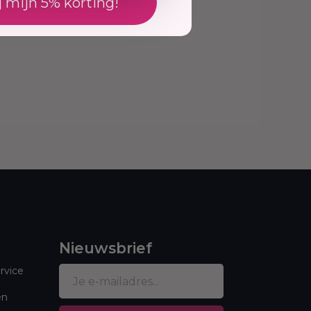
j mijn 5% korting!
Nieuwsbrief
rvice
en