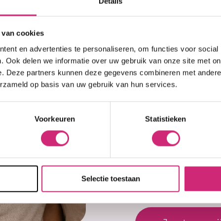
Details
op j
Voor 15:00 besteld 
30 dagen
bedenkti
Uitgebreide
collec
 van cookies
Gratis verzending
ent en advertenties te personaliseren, om functies voor social
eers
. Ook delen we informatie over uw gebruik van onze site met on
e. Deze partners kunnen deze gegevens combineren met andere i
erzameld op basis van uw gebruik van hun services.
best
Beoordelin
ze voor een trendy,
Voorkeuren
Statistieken
Deze synthetische
Snel geleverd. Goed
loos golvende look te
Naam
lle uitstraling. Ze zijn
Wederom een top pr
n en bieden een
Esje
Selectie toestaan
E-mail
Schrijf een beoor