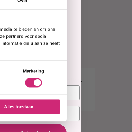
Over
e
=
morgen in huis
jd
tie
vanaf €40 (NL&BE)
 media te bieden en om ons
te
ze partners voor social
nformatie die u aan ze heeft
elling
g
Marketing
e kwaliteit en makkelijk te zetten.
oduct en een top service A & F!
Alles toestaan
deling