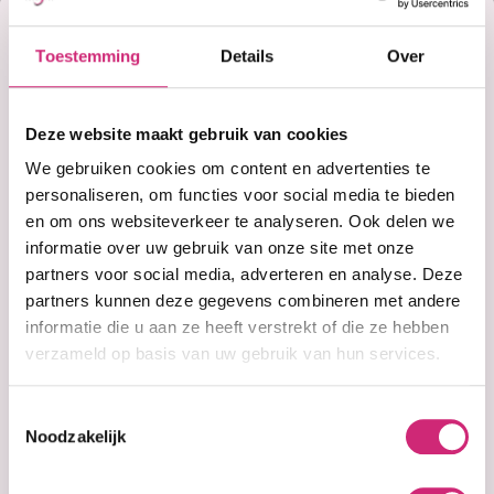
Korting
€5,99
Toestemming
Details
Over
Adviesprijs:
€6,99
op je
Deze website maakt gebruik van cookies
eerste
We gebruiken cookies om content en advertenties te
personaliseren, om functies voor social media te bieden
Niet op voorraad
en om ons websiteverkeer te analyseren. Ook delen we
bestelling
informatie over uw gebruik van onze site met onze
Niet op voorraad
partners voor social media, adverteren en analyse. Deze
partners kunnen deze gegevens combineren met andere
Voor 15:00 besteld =
morgen in huis
informatie die u aan ze heeft verstrekt of die ze hebben
30 dagen
bedenktijd
verzameld op basis van uw gebruik van hun services.
Uitgebreide
collectie
Gratis verzending
vanaf €40 (NL&BE)
Toestemmingsselectie
Noodzakelijk