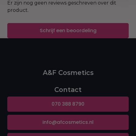
Er zijn nog geen reviews geschreven over dit
Diepe hydratatie met cacaoboter en sheaboter
product.
Verzacht ruwe, droge huid
Schrijf een beoordeling
Vervaagt littekens, vlekken en ongelijkmatige
huidskleur
Niet-vette, snel absorberende formule
A&F Cosmetics
Geschikt voor dagelijks gebruik en alle
huidtypen
Contact
070 388 8790
info@afcosmetics.nl