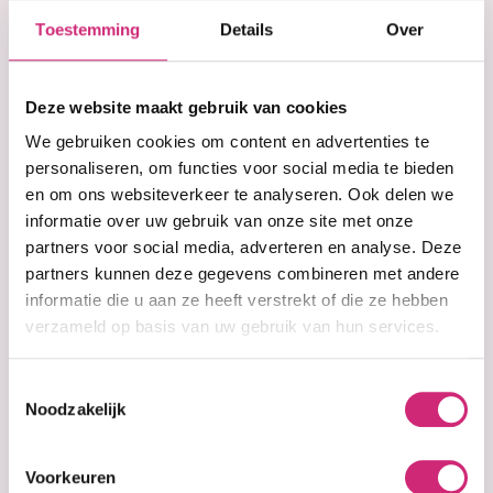
Korting
€6,49
Toestemming
Details
Over
op je
Deze website maakt gebruik van cookies
eerste
We gebruiken cookies om content en advertenties te
In winkelwagen
personaliseren, om functies voor social media te bieden
en om ons websiteverkeer te analyseren. Ook delen we
bestelling
informatie over uw gebruik van onze site met onze
Op voorraad
partners voor social media, adverteren en analyse. Deze
Voor 15:00 besteld =
morgen in huis
partners kunnen deze gegevens combineren met andere
30 dagen
bedenktijd
informatie die u aan ze heeft verstrekt of die ze hebben
Uitgebreide
collectie
Gratis verzending
vanaf €40 (NL&BE)
verzameld op basis van uw gebruik van hun services.
Toestemmingsselectie
Noodzakelijk
Productinformatie
Voorkeuren