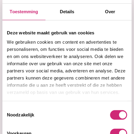
Korting
€11,99
Toestemming
Details
Over
Adviesprijs:
€13,99
op je
Deze website maakt gebruik van cookies
eerste
We gebruiken cookies om content en advertenties te
personaliseren, om functies voor social media te bieden
In winkelwagen
en om ons websiteverkeer te analyseren. Ook delen we
bestelling
informatie over uw gebruik van onze site met onze
Op voorraad
partners voor social media, adverteren en analyse. Deze
partners kunnen deze gegevens combineren met andere
Voor 15:00 besteld =
morgen in huis
30 dagen
bedenktijd
informatie die u aan ze heeft verstrekt of die ze hebben
Uitgebreide
collectie
verzameld op basis van uw gebruik van hun services.
Gratis verzending
vanaf €40 (NL&BE)
Toestemmingsselectie
Noodzakelijk
Productinformatie
Voorkeuren