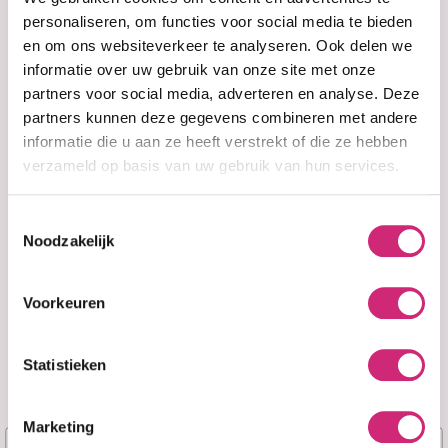
eerste
€14,99
personaliseren, om functies voor social media te bieden
en om ons websiteverkeer te analyseren. Ook delen we
bestelling
informatie over uw gebruik van onze site met onze
partners voor social media, adverteren en analyse. Deze
partners kunnen deze gegevens combineren met andere
In winkelwagen
informatie die u aan ze heeft verstrekt of die ze hebben
verzameld op basis van uw gebruik van hun services.
Op voorraad
Voor 15:00 besteld =
morgen in huis
Toestemmingsselectie
30 dagen
bedenktijd
Noodzakelijk
Uitgebreide
collectie
Gratis verzending
vanaf €40 (NL&BE)
Voorkeuren
Statistieken
Productinformatie
Marketing
De conditioner waar je natuurlijk krullende haar
Naam