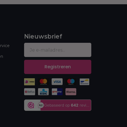
Nieuwsbrief
rvice
en
Registreren