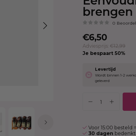
Eenvoudi
Hittebescherming
Brightening
 Care Treatment
brengen 
Lock & Twist
Moisturizer
ides
Braids and Twists
Lotion
 Removers and Toners
0 Beoordel
Styling Spray
Soap
h
€6,50
Styling Mousse
Eye Care
a
Adviesprijs:
€12,99
Styling Pomade
Lip Care
 Permanent
Je bespaart 50%
Waves and Perms
Scrub
rary Hair Color
Oral Hygiene
Levertijd
Sun Protection
Wordt binnen 1-2 werk
geleverd
Voor 15:00 besteld 
30 dagen
bedenkti