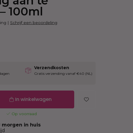
g aan te
Haarmasker
– 100ml
ing
|
Schrijf een beoordeling
Verzendkosten
dagen
Gratis verzending vanaf €40 (NL)
In winkelwagen
Op voorraad
=
morgen in huis
jd