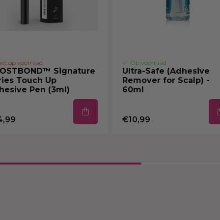
ag indien mogelijk
 aan op het
lijkmatig met een
g om de gewenste
en met een fohn voor
iet op voorraad
Op voorraad
et de ogen en houd
OSTBOND™ Signature
Ultra-Safe (Adhesive
ries Touch Up
Remover for Scalp) -
hesive Pen (3ml)
60ml
4,99
€10,99