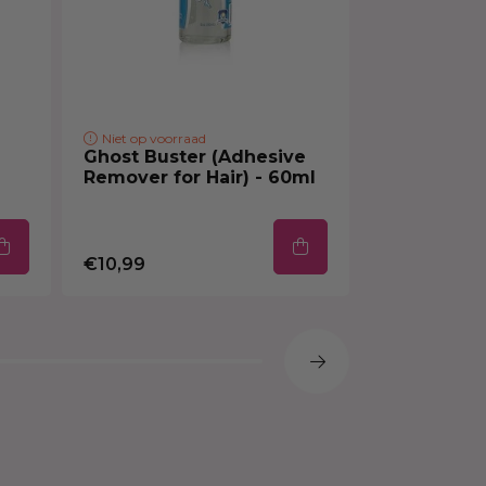
Niet op voorraad
Op voorraad
Ghost Buster (Adhesive
EBIN Tinte
Remover for Hair) - 60ml
- Medium 
€12,99
€10,99
€6,50