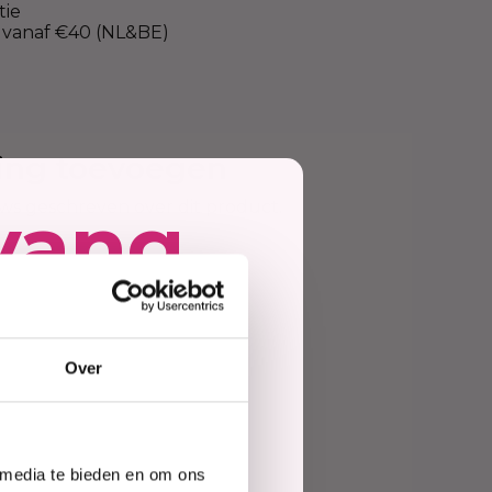
tie
vanaf €40 (NL&BE)
ing toevoegen
vang
ews geschreven over dit product.
deling
ing
Over
e
 media te bieden en om ons