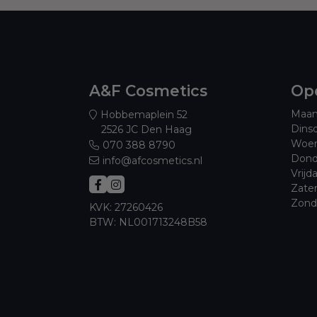
A&F Cosmetics
Ope
Maan
Hobbemaplein 52
Dins
2526 JC Den Haag
Woen
070 388 8790
Dond
info@afcosmetics.nl
Vrijd
Zate
Zond
KVK: 27260426
BTW: NL001713248B58