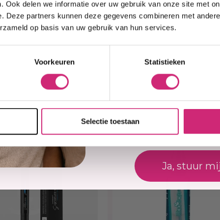
eers
 zorgt ervoor dat
. Ook delen we informatie over uw gebruik van onze site met on
leuren realistisch en
e. Deze partners kunnen deze gegevens combineren met andere i
ra producten.
erzameld op basis van uw gebruik van hun services.
best
t
 gebruik. Dankzij de
Voorkeuren
Statistieken
juiste hoeveelheid en
bruik een fohn voor
Naam
oducten
 effect. Ideaal voor
Selectie toestaan
E-mail
perfect bij je huid past
e pigmentatie
Ja, stuur mi
ngebouwde pomp
 met een fohn