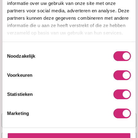
bestelling
informatie over uw gebruik van onze site met onze
Droge en zeer droge huid
partners voor social media, adverteren en analyse. Deze
De formule, verrijkt met verzachtende middelen
partners kunnen deze gegevens combineren met andere
en glycerine, biedt een romige, subtiel geurende
textuur en is ontworpen om hydrateer het hele
informatie die u aan ze heeft verstrekt of die ze hebben
lichaam. Hydraterende verzorging voor het hele
verzameld op basis van uw gebruik van hun services.
gezin, vooral aanbevolen voor bescherming
tegen uitdroging door de zon en de wind.
Ongeëvenaard comfort: voor een zachte,
Toestemmingsselectie
soepele, gladde en mooie huid.
Noodzakelijk
Voorkeuren
Je beoordeling toevoegen
Statistieken
Er zijn nog geen reviews geschreven over dit
product.
Marketing
Naam
Schrijf een beoordeling
Gerelateerde producten
E-mail