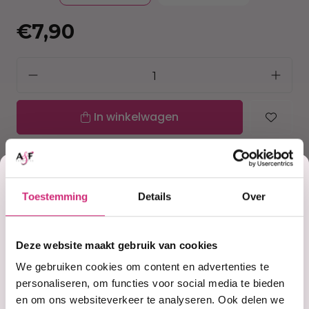
€7,90
In winkelwagen
Op voorraad
Korting
Voor 15:00 besteld =
morgen in huis
30 dagen
bedenktijd
Toestemming
Details
Over
Uitgebreide
collectie
op je
Gratis verzending
vanaf €40 (NL&BE)
Deze website maakt gebruik van cookies
eerste
We gebruiken cookies om content en advertenties te
personaliseren, om functies voor social media te bieden
Productinformatie
en om ons websiteverkeer te analyseren. Ook delen we