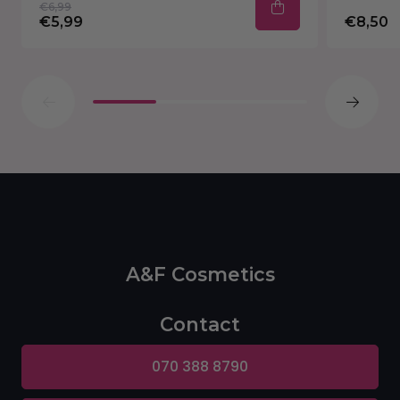
€6,99
€5,99
€8,50
A&F Cosmetics
Contact
070 388 8790