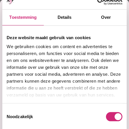
Korting
€29,60
Toestemming
Details
Over
op je
Adviesprijs:
€37,00
Deze website maakt gebruik van cookies
eerste
We gebruiken cookies om content en advertenties te
personaliseren, om functies voor social media te bieden
en om ons websiteverkeer te analyseren. Ook delen we
In winkelwagen
bestelling
informatie over uw gebruik van onze site met onze
partners voor social media, adverteren en analyse. Deze
Op voorraad
partners kunnen deze gegevens combineren met andere
Voor 15:00 besteld =
morgen in huis
informatie die u aan ze heeft verstrekt of die ze hebben
30 dagen
bedenktijd
verzameld op basis van uw gebruik van hun services.
Uitgebreide
collectie
Gratis verzending
vanaf €40 (NL&BE)
Toestemmingsselectie
Noodzakelijk