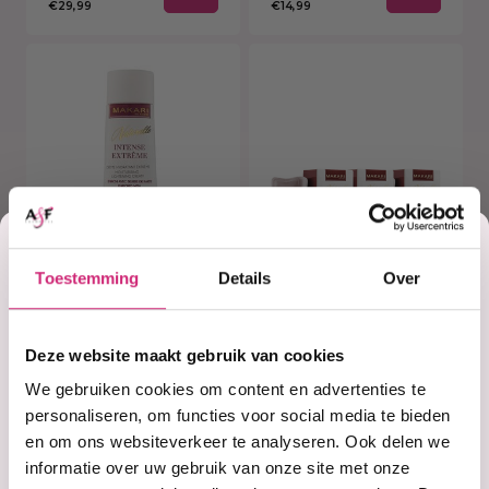
€29,99
€14,99
Korting
Toestemming
Details
Over
op je
Op voorraad
Op voorraad
Makari INTENSE
Makari INTENSE
EXTREME TONING
EXTREME TONING
Deze website maakt gebruik van cookies
FACE CREAM SPF
SOAP TRIO
eerste
15
We gebruiken cookies om content en advertenties te
personaliseren, om functies voor social media te bieden
en om ons websiteverkeer te analyseren. Ook delen we
€17,99
€14,99
€40,00
informatie over uw gebruik van onze site met onze