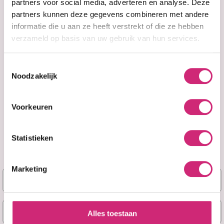
bestelling
partners voor social media, adverteren en analyse. Deze
partners kunnen deze gegevens combineren met andere
informatie die u aan ze heeft verstrekt of die ze hebben
verzameld op basis van uw gebruik van hun services.
Toestemmingsselectie
Noodzakelijk
Voorkeuren
Op voorraad
Op voorraad
Makari
Makari
Statistieken
NATURALLE
NATURALLE
INTENSE EXTREME
INTENSE EXTREME
3-PC SET
GIFT SET
Marketing
Naam
€54,99
€69,99
E-mail
Alles toestaan