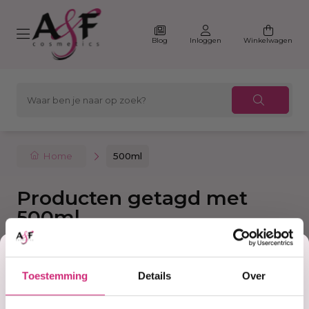
Blog
Inloggen
Winkelwagen
Home
500ml
Producten getagd met
500ml
Korting
Filter
Sorteer
Toestemming
Details
Over