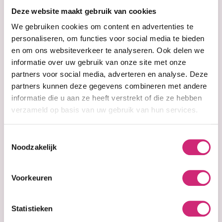
op je
Deze website maakt gebruik van cookies
eerste
We gebruiken cookies om content en advertenties te
personaliseren, om functies voor social media te bieden
en om ons websiteverkeer te analyseren. Ook delen we
bestelling
informatie over uw gebruik van onze site met onze
partners voor social media, adverteren en analyse. Deze
partners kunnen deze gegevens combineren met andere
informatie die u aan ze heeft verstrekt of die ze hebben
verzameld op basis van uw gebruik van hun services.
Op voorraad
Op voorraad
Ever Sheen
Ever Sheen
Cocoa Butter
Cocoa Butter
Toestemmingsselectie
Lotion (250ml)
Lotion (500ml)
Noodzakelijk
€3,99
€8,99
Voorkeuren
Statistieken