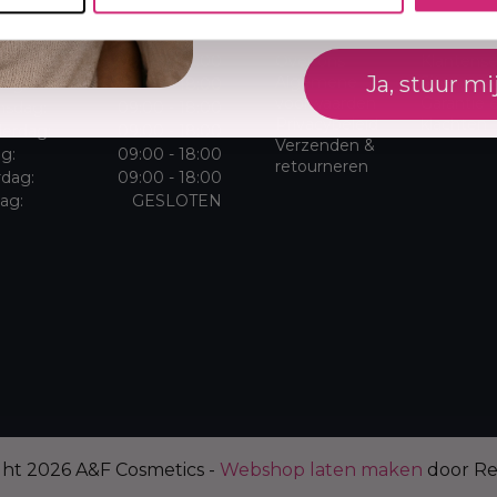
ningstijden
Klantenservice
dag:
09:00 - 18:00
Over ons
Klantense
Ja, stuur mi
Algemene
Sitemap
dag:
09:00 - 18:00
voorwaarden
Garantie 
sdag:
09:00 - 18:00
Privacybeleid
klachten
erdag:
09:00 - 18:00
Verzenden &
ag:
09:00 - 18:00
retourneren
rdag:
09:00 - 18:00
ag:
GESLOTEN
ght 2026 A&F Cosmetics -
Webshop laten maken
door R