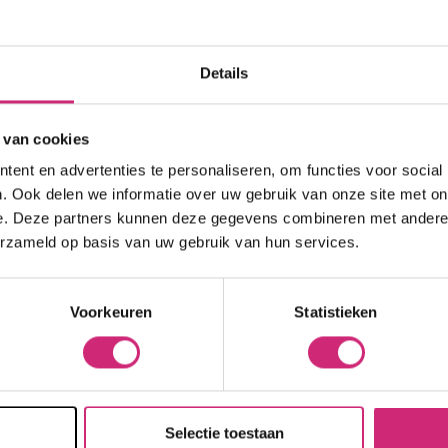
kort
Hittebescherming
Brightening
 Care Treatment
eren op:
Naam oplopend
Lock & Twist
Moisturizer
ides
Braids and Twists
Lotion
Details
 Removers and Toners
op j
Styling Spray
Soap
h
Styling Mousse
Eye Care
a
 van cookies
Styling Pomade
Lip Care
 Permanent
ent en advertenties te personaliseren, om functies voor social
eers
Waves and Perms
Scrub
rary Hair Color
. Ook delen we informatie over uw gebruik van onze site met on
Oral Hygiene
e. Deze partners kunnen deze gegevens combineren met andere i
Sun Protection
erzameld op basis van uw gebruik van hun services.
best
Voorkeuren
Statistieken
Naam
Selectie toestaan
E-mail