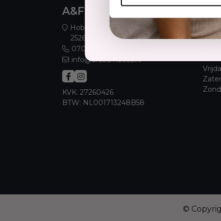
A&F Cosmetics
Ope
Maan
Hobbemaplein 52
Dins
2526 JC Den Haag
Woen
070 388 8790
Dond
info@afcosmetics.nl
Vrijd
Zate
Zond
KVK: 27260426
BTW: NL001713248B58
© Copyri