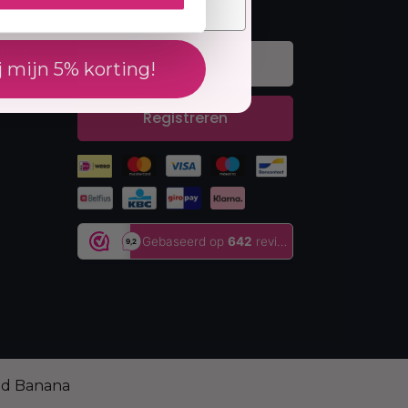
Nieuwsbrief
rvice
j mijn 5% korting!
en
Registreren
ed Banana