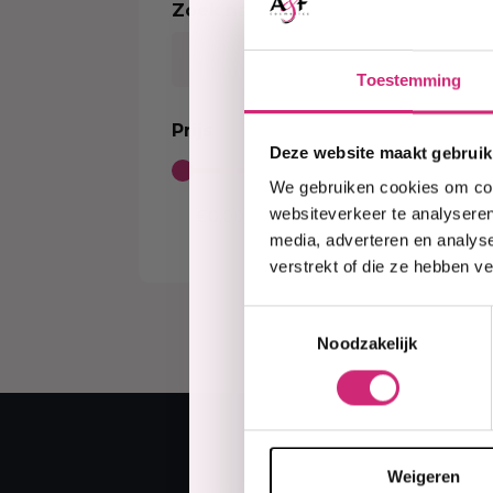
Zoek naar product
Kleurverzorging Shampoo
Body Brightening
Kids Relaxer
Color
Sort
Moisturizer
Relaxing Creme And Serum
Perox
Serum
Toestemming
Waves and Perms
Color
Body Treatment
Kids Texturizer
Bleac
Prijs
Soap
Henn
Deze website maakt gebruik
Body Spray
Semi
We gebruiken cookies om cont
Talcum Powders
Tempo
websiteverkeer te analyseren
Body Cream
media, adverteren en analys
Sun Protection
verstrekt of die ze hebben v
Toestemmingsselectie
Noodzakelijk
Weigeren