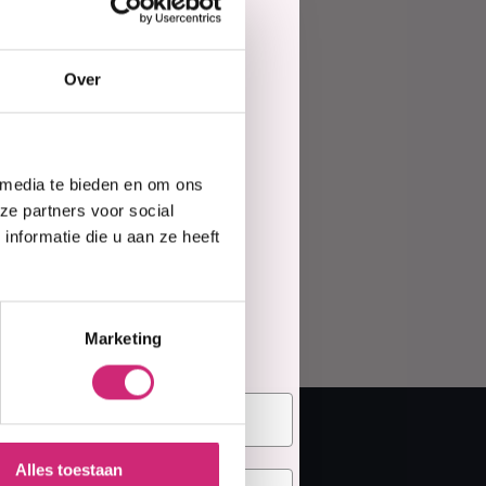
ing
Haarmasker
Over
e
 media te bieden en om ons
te
ze partners voor social
nformatie die u aan ze heeft
elling
Marketing
Alles toestaan