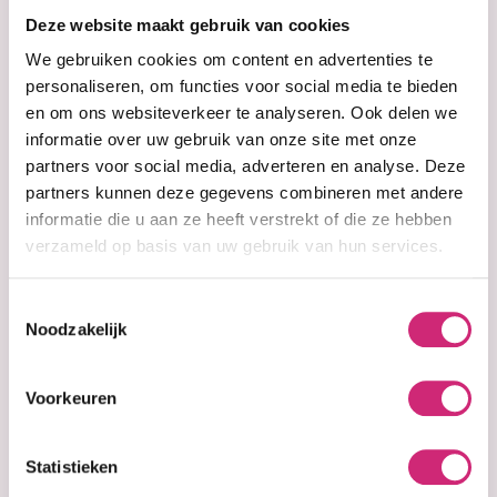
op je
Deze website maakt gebruik van cookies
eerste
We gebruiken cookies om content en advertenties te
personaliseren, om functies voor social media te bieden
en om ons websiteverkeer te analyseren. Ook delen we
bestelling
informatie over uw gebruik van onze site met onze
partners voor social media, adverteren en analyse. Deze
partners kunnen deze gegevens combineren met andere
Op voorraad
Op voorraad
informatie die u aan ze heeft verstrekt of die ze hebben
Beautiful
Beautiful
verzameld op basis van uw gebruik van hun services.
Beginnings
Beginnings
Cuddling Oil
Ouchless
Moisturiser 250ml
Detangler 250ml
Toestemmingsselectie
Noodzakelijk
€5,99
€4,79
€4,99
Voorkeuren
Statistieken