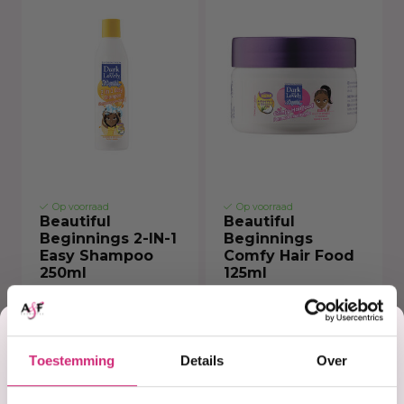
Op voorraad
Op voorraad
Beautiful
Beautiful
Beginnings 2-IN-1
Beginnings
Easy Shampoo
Comfy Hair Food
250ml
125ml
Korting
€4,99
€3,99
€4,99
Toestemming
Details
Over