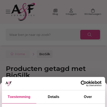
Blog
Inloggen
Winkelwagen
Home
BioSilk
Producten getagd met
BioSilk
Korting
Filter
Sorteer
Toestemming
Details
Over