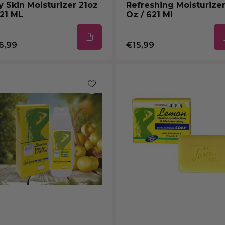
y Skin Moisturizer 21oz
Refreshing Moisturizer
621 ML
Oz / 621 Ml
6,99
€15,99