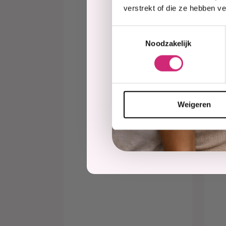
verstrekt of die ze hebben v
O
Li
Toestemmingsselectie
50
Noodzakelijk
€2
Weigeren