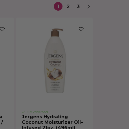
Haarmasker
1
2
3
Op voorraad
a
Jergens Hydrating
 /
Coconut Moisturizer Oil-
Infused 21oz. (496ml)