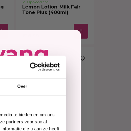
Op voorraad
ng
Lemon Lotion-Milk Fair
Tone Plus (400ml)
€16,99
vang
ing
Over
e
 media te bieden en om ons
te
ze partners voor social
nformatie die u aan ze heeft