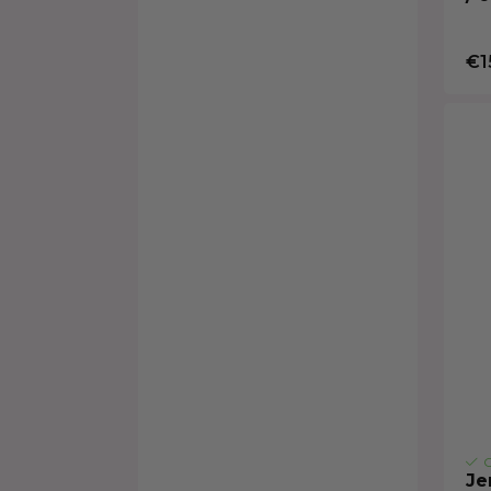
€1
O
Je