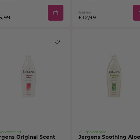
€13,95
5,99
€12,99
p voorraad
Op voorraad
rgens Original Scent
Jergens Soothing Alo