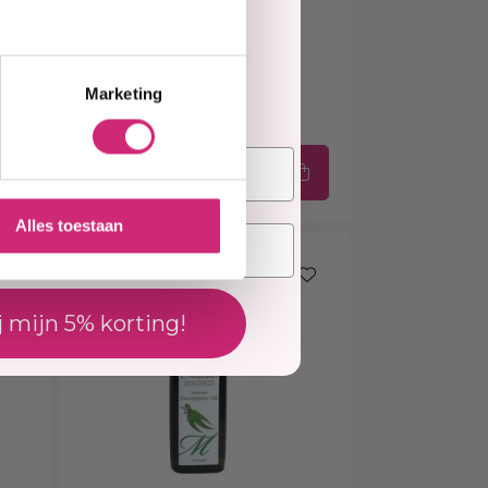
elling
Op voorraad
Mamado Arnica oil
ed
natural oil - 150ml
Marketing
l
€6,95
Alles toestaan
j mijn 5% korting!