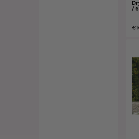
Dr
/ 
€1