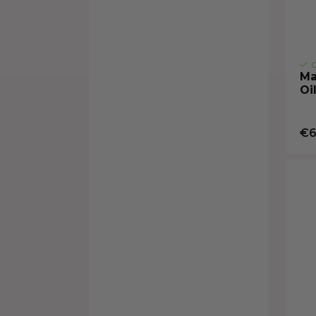
O
Ma
Oi
€6