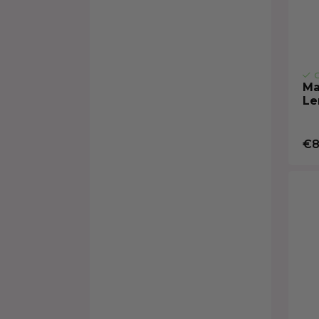
O
Ma
Le
€8