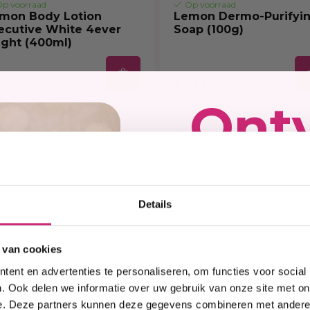
p voorraad
Op voorraad
mon Body Lotion
Lemon Dermo-Purifyi
ecutive White 4ever
Soap (100g)
ight (400ml)
5,99
€2,99
Ont
kort
Details
op j
 van cookies
ent en advertenties te personaliseren, om functies voor social
eers
. Ook delen we informatie over uw gebruik van onze site met on
e. Deze partners kunnen deze gegevens combineren met andere i