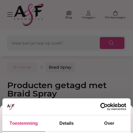
Blog
Inloggen
Winkelwagen
Home
Braid Spray
Producten getagd met
Braid Spray
Korting
Filter
Sorteer
Toestemming
Details
Over