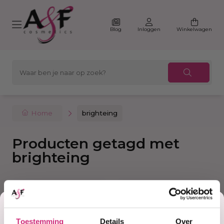
Blog
Inloggen
Winkelwagen
Home
brighteing
Producten getagd met
brighteing
Filter
Sorteer
Korting
Toestemming
Details
Over