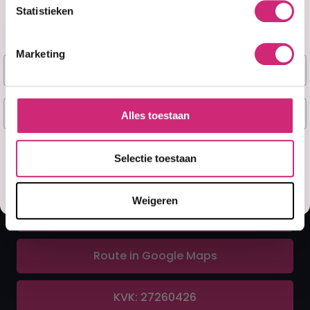
Statistieken
Marketing
Naam
A&F Cosmetics
E-mail
Alles toestaan
Contact
Ja, stuur mij mijn 5% korting!
Selectie toestaan
070 388 8790
Misschien later
Weigeren
info@afcosmetics.nl
Route in Google Maps
KVK: 27260426