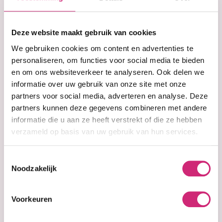
op je
Deze website maakt gebruik van cookies
eerste
We gebruiken cookies om content en advertenties te
personaliseren, om functies voor social media te bieden
en om ons websiteverkeer te analyseren. Ook delen we
bestelling
informatie over uw gebruik van onze site met onze
partners voor social media, adverteren en analyse. Deze
partners kunnen deze gegevens combineren met andere
Op voorraad
Op voorraad
informatie die u aan ze heeft verstrekt of die ze hebben
Fair & White
Fair & White
BODY LOTION
BRIGHTENING
verzameld op basis van uw gebruik van hun services.
POWER C |
BODY LOTION |
EXCLUSIVE
EXCLUSIVE 500ml
Toestemmingsselectie
VITAMINE C
(500ml)
Noodzakelijk
Voorkeuren
€17,90
€17,20