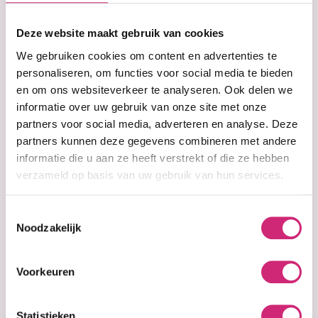
op je
Deze website maakt gebruik van cookies
eerste
We gebruiken cookies om content en advertenties te
personaliseren, om functies voor social media te bieden
en om ons websiteverkeer te analyseren. Ook delen we
bestelling
informatie over uw gebruik van onze site met onze
partners voor social media, adverteren en analyse. Deze
partners kunnen deze gegevens combineren met andere
informatie die u aan ze heeft verstrekt of die ze hebben
Op voorraad
Op voorraad
CLEAR THERAPY
CLEAR THERAPY
verzameld op basis van uw gebruik van hun services.
LIGHTENING
LIGHTENING
LOTION CARROT
SERUM CARROT
Toestemmingsselectie
OIL (500ml)
OIL (75ml)
Noodzakelijk
€24,99
€11,99
Voorkeuren
Statistieken