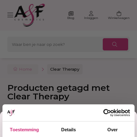
Blog
Inloggen
Winkelwagen
Home
Clear Therapy
Producten getagd met
Clear Therapy
Korting
Filter
Sorteer
Toestemming
Details
Over