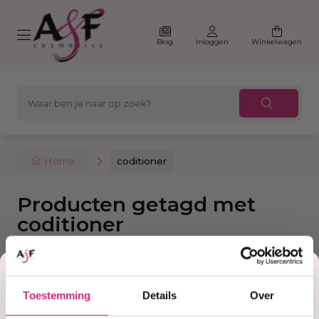
Blog
Inloggen
Winkelwagen
Home
coditioner
Producten getagd met
coditioner
Korting
Filter
Sorteer
Toestemming
Details
Over