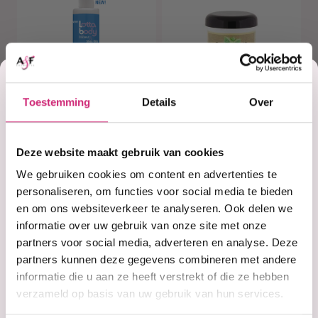
Korting
Toestemming
Details
Over
op je
Op voorraad
Op voorraad
Lottabody
Taliah Waajid
Deze website maakt gebruik van cookies
Cleanse Me Co-
Creamy Co-Wash
eerste
We gebruiken cookies om content en advertenties te
Wash
16oz
personaliseren, om functies voor social media te bieden
en om ons websiteverkeer te analyseren. Ook delen we
€6,99
€11,95
bestelling
informatie over uw gebruik van onze site met onze
partners voor social media, adverteren en analyse. Deze
partners kunnen deze gegevens combineren met andere
informatie die u aan ze heeft verstrekt of die ze hebben
verzameld op basis van uw gebruik van hun services.