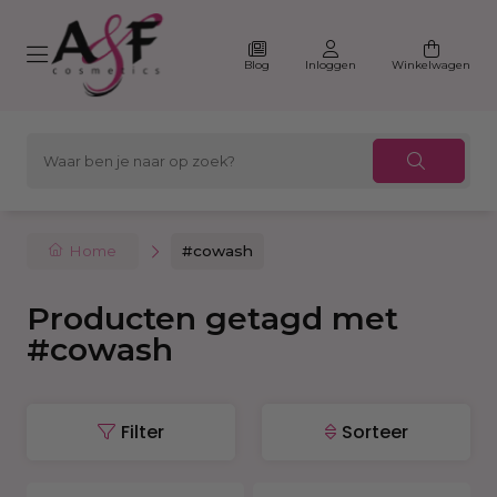
Blog
Inloggen
Winkelwagen
Home
#cowash
Producten getagd met
#cowash
Filter
Sorteer