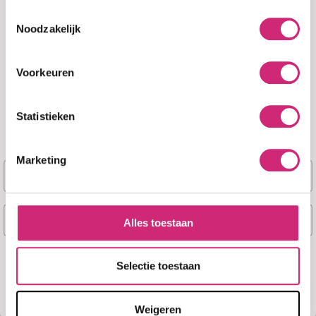
Toestemmingsselectie
Noodzakelijk
Voorkeuren
Op voorraad
Op voorraad
Taliah Waajid
Taliah Waajid
Statistieken
Enhancing Herbal
Shea Coco
Conditioner 8oz
Conditioning 2 in
1 Co-Wash 8oz
Marketing
Naam
€12,95
€14,95
€7,95
€9,95
E-mail
Alles toestaan
Ja, stuur mij mijn 5% korting!
Selectie toestaan
Misschien later
Weigeren