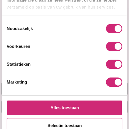
informatie die u aan ze heeft verstrekt of die ze hebben
verzameld op basis van uw gebruik van hun services.
Toestemmingsselectie
Noodzakelijk
A&F Cosmetics
Voorkeuren
Contact
Statistieken
070 388 8790
Marketing
Naam
info@afcosmetics.nl
E-mail
Route in Google Maps
Alles toestaan
KVK: 27260426
Ja, stuur mij mijn 5% korting!
Selectie toestaan