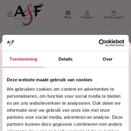
Blog
Inloggen
Winkelwagen
Korting
Toestemming
Details
Over
op je
Home
Cuban
Deze website maakt gebruik van cookies
Producten getagd met
eerste
We gebruiken cookies om content en advertenties te
Cuban
personaliseren, om functies voor social media te bieden
en om ons websiteverkeer te analyseren. Ook delen we
bestelling
informatie over uw gebruik van onze site met onze
Filter
Sorteer
partners voor social media, adverteren en analyse. Deze
partners kunnen deze gegevens combineren met andere