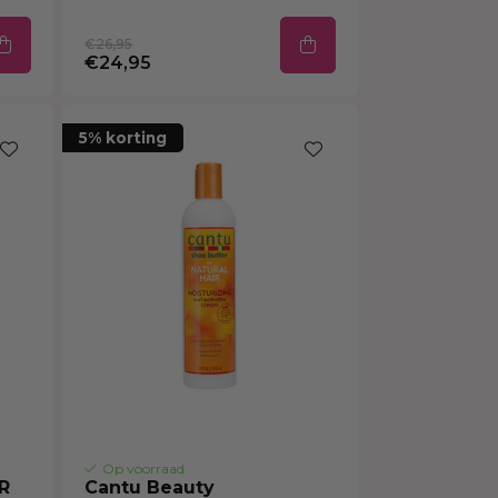
€26,95
€24,95
5% korting
Op voorraad
R
Cantu Beauty