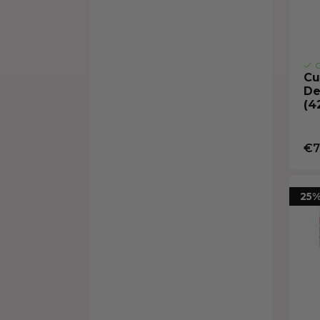
O
Cu
De
(4
€7
25%