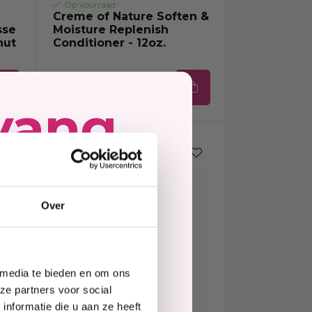
Op voorraad
Creme of Nature Soften &
sse
Moisture Replenish
nut
Conditioner - 12oz.
€6,99
€5,59
vang
10% korting
ing
Over
e
 media te bieden en om ons
te
ze partners voor social
nformatie die u aan ze heeft