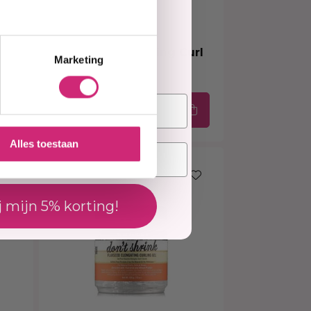
elling
Op voorraad
Curl La La – Defining Curl
Marketing
Custard (426g)
€9,99
€8,99
Alles toestaan
j mijn 5% korting!