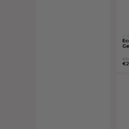
O
Ec
Ge
€3,
€2