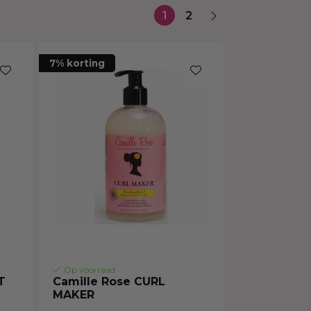
Haarmasker
1
2
7% korting
Op voorraad
T
Camille Rose CURL
MAKER