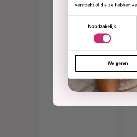
verstrekt of die ze hebben v
O
Toestemmingsselectie
Cr
Noodzakelijk
Te
Lo
€6,
€5
Weigeren