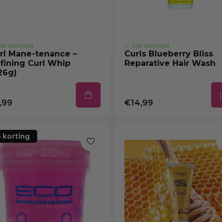
p voorraad
Op voorraad
rl Mane-tenance –
Curls Blueberry Bliss
fining Curl Whip
Reparative Hair Wash
26g)
,99
€14,99
 korting