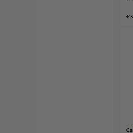
€3
O
Ca