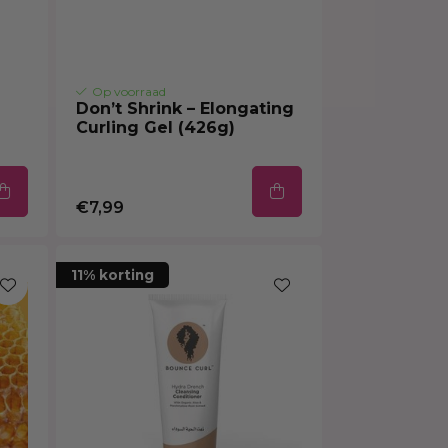
Op voorraad
Don’t Shrink – Elongating
Curling Gel (426g)
€7,99
11% korting