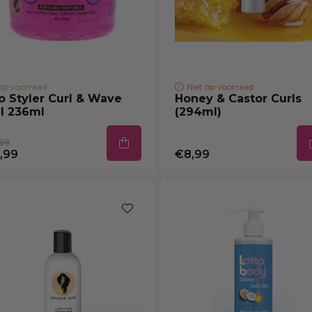
p voorraad
Niet op voorraad
o Styler Curl & Wave
Honey & Castor Curls
l 236ml
(294ml)
99
,99
€8,99