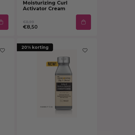
Moisturizing Curl
Activator Cream
€8,99
€8,50
20% korting