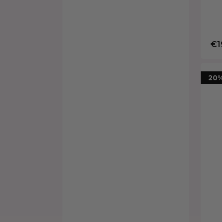
€1
20%