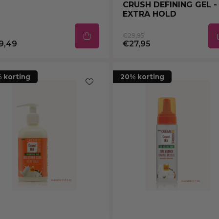
CRUSH DEFINING GEL -
EXTRA HOLD
€29,95
9,49
€27,95
 korting
20% korting