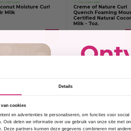
p voorraad
Op voorraad
conut Moisture Curl
Creme of Nature Curl
ir Milk
Quench Foaming Mou
Certified Natural Coco
Milk - 7oz.
99
€7,99
,59
€6,39
Ont
 korting
kort
Details
op j
 van cookies
ent en advertenties te personaliseren, om functies voor social
eers
. Ook delen we informatie over uw gebruik van onze site met on
e. Deze partners kunnen deze gegevens combineren met andere i