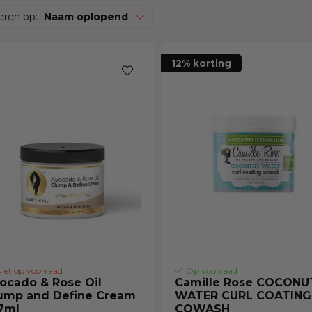
Hittebescherming
Brightening
 Care Treatment
eren op:
Naam oplopend
Lock & Twist
Moisturizer
ides
Braids and Twists
Lotion
 Removers and Toners
12% korting
Styling Spray
Soap
h
Styling Mousse
Eye Care
a
Styling Pomade
Lip Care
 Permanent
Waves and Perms
Scrub
rary Hair Color
Oral Hygiene
Sun Protection
iet op voorraad
Op voorraad
ocado & Rose Oil
Camille Rose COCONU
ump and Define Cream
WATER CURL COATING
7ml
COWASH