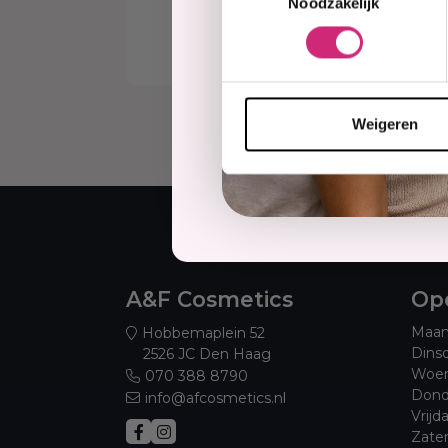
Noodzakelijk
€2
Weigeren
A&F Cosmetics
Ope
Maan
Hobbemaplein 52
Dins
2526 JC Den Haag
Woen
070 388 8790
Dond
info@afcosmetics.nl
Vrijd
Zate