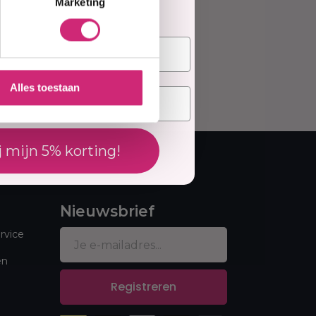
Marketing
Alles toestaan
j mijn 5% korting!
Nieuwsbrief
rvice
en
Registreren