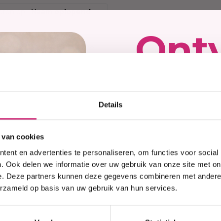
Hittebescherming
Brightening
 Care Treatment
eren op:
Naam oplopend
Lock & Twist
Moisturizer
ides
Ont
Braids and Twists
Lotion
 Removers and Toners
Styling Spray
Soap
h
Styling Mousse
Eye Care
a
kort
Styling Pomade
Lip Care
 Permanent
Waves and Perms
Scrub
rary Hair Color
Oral Hygiene
Details
op j
Sun Protection
 van cookies
ent en advertenties te personaliseren, om functies voor social
eers
. Ook delen we informatie over uw gebruik van onze site met on
e. Deze partners kunnen deze gegevens combineren met andere i
erzameld op basis van uw gebruik van hun services.
p voorraad
best
ttol Originele
tibacteriële Zeep
100g