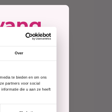
Haarmasker
vang
ing
Over
e
 media te bieden en om ons
te
ze partners voor social
nformatie die u aan ze heeft
elling