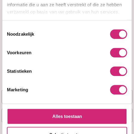
informatie die u aan ze heeft verstrekt of die ze hebben
verzameld op basis van uw gebruik van hun services.
Toestemmingsselectie
Noodzakelijk
A&F Cosmetics
Voorkeuren
Contact
Statistieken
070 388 8790
Marketing
info@afcosmetics.nl
Naam
Route in Google Maps
E-mail
Alles toestaan
KVK: 27260426
Ja, stuur mij mijn 5% korting!