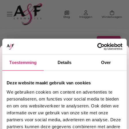
Blog
Inloggen
Winkelwagen
Korting
Toestemming
Details
Over
Home
Dress
op je
Producten getagd met
Deze website maakt gebruik van cookies
Dress
eerste
We gebruiken cookies om content en advertenties te
personaliseren, om functies voor social media te bieden
en om ons websiteverkeer te analyseren. Ook delen we
Filter
Sorteer
bestelling
informatie over uw gebruik van onze site met onze
partners voor social media, adverteren en analyse. Deze
partners kunnen deze gegevens combineren met andere