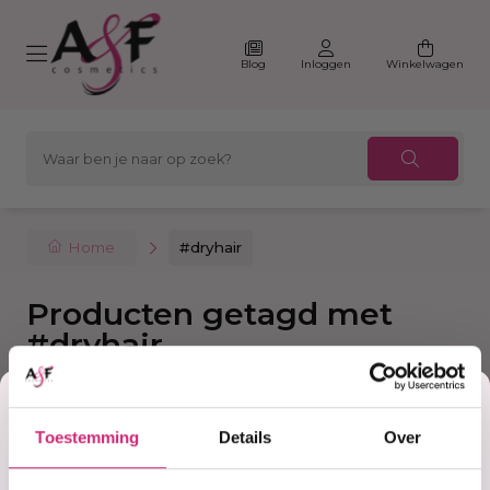
Blog
Inloggen
Winkelwagen
Home
#dryhair
Producten getagd met
#dryhair
Korting
Filter
Sorteer
Toestemming
Details
Over