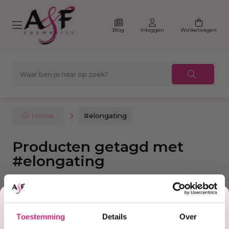
Blog
Inloggen
Winkelwagen
Home
#elongating
Producten getagd met
#elongating
Korting
Filter
Sorteer
Toestemming
Details
Over