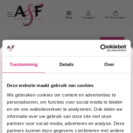
Blog
Inloggen
Winkelwagen
Korting
Toestemming
Details
Over
Home
#facecream
op je
Producten getagd met
Deze website maakt gebruik van cookies
#facecream
eerste
We gebruiken cookies om content en advertenties te
personaliseren, om functies voor social media te bieden
en om ons websiteverkeer te analyseren. Ook delen we
Filter
Sorteer
bestelling
informatie over uw gebruik van onze site met onze
partners voor social media, adverteren en analyse. Deze
partners kunnen deze gegevens combineren met andere