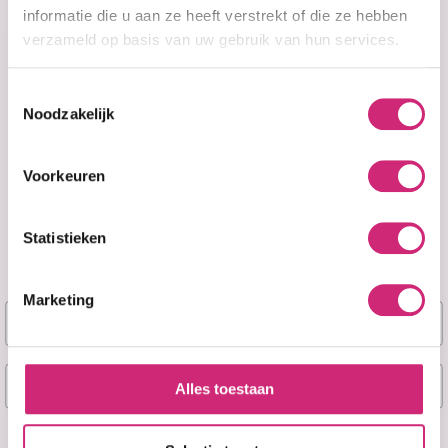
informatie die u aan ze heeft verstrekt of die ze hebben
verzameld op basis van uw gebruik van hun services.
Toestemmingsselectie
Noodzakelijk
A&F Cosmetics
Voorkeuren
Contact
Statistieken
070 388 8790
Marketing
info@afcosmetics.nl
Naam
Route in Google Maps
E-mail
Alles toestaan
KVK: 27260426
Ja, stuur mij mijn 5% korting!