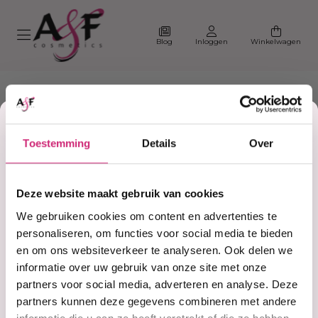
Blog
Inloggen
Winkelwagen
Korting
Toestemming
Details
Over
op je
Home
#finishing
Deze website maakt gebruik van cookies
Producten getagd met
eerste
We gebruiken cookies om content en advertenties te
#finishing
personaliseren, om functies voor social media te bieden
en om ons websiteverkeer te analyseren. Ook delen we
bestelling
informatie over uw gebruik van onze site met onze
Filter
Sorteer
partners voor social media, adverteren en analyse. Deze
partners kunnen deze gegevens combineren met andere