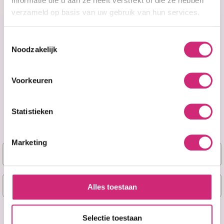
informatie die u aan ze heeft verstrekt of die ze hebben
verzameld op basis van uw gebruik van hun services.
Toestemmingsselectie
Noodzakelijk
A&F Cosmetics
Voorkeuren
Contact
Statistieken
070 388 8790
Marketing
Naam
info@afcosmetics.nl
E-mail
Route in Google Maps
Alles toestaan
KVK: 27260426
Ja, stuur mij mijn 5% korting!
Selectie toestaan