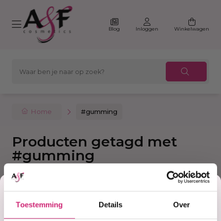
Blog
Inloggen
Winkelwagen
Home
#gumming
Producten getagd met
#gumming
Korting
Filter
Sorteer
Toestemming
Details
Over