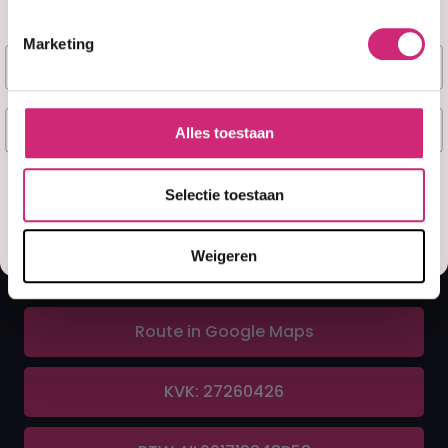
Marketing
Naam
A&F Cosmetics
E-mail
Alles toestaan
Contact
Ja, stuur mij mijn 5% korting!
Selectie toestaan
070 388 8790
Misschien later
Weigeren
info@afcosmetics.nl
Route in Google Maps
KVK: 27260426