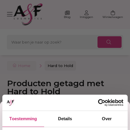
Blog
Inloggen
Winkelwagen
Home
Hard to Hold
Producten getagd met
Hard to Hold
Korting
Filter
Sorteer
Toestemming
Details
Over