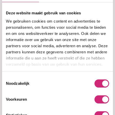
op je
Deze website maakt gebruik van cookies
eerste
We gebruiken cookies om content en advertenties te
personaliseren, om functies voor social media te bieden
en om ons websiteverkeer te analyseren. Ook delen we
bestelling
informatie over uw gebruik van onze site met onze
partners voor social media, adverteren en analyse. Deze
partners kunnen deze gegevens combineren met andere
informatie die u aan ze heeft verstrekt of die ze hebben
Op voorraad
Pr. Francoise
verzameld op basis van uw gebruik van hun services.
Bedon Paris
Truffles
Lightening
Toestemmingsselectie
Serum Imperiale
Noodzakelijk
Luxe
Voorkeuren
€23,99