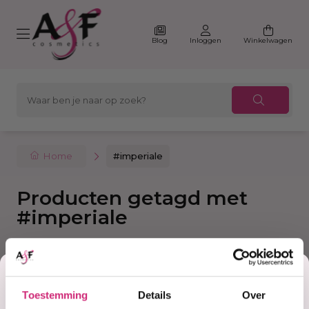
Blog
Inloggen
Winkelwagen
Home
#imperiale
Producten getagd met
#imperiale
Korting
Filter
Sorteer
Toestemming
Details
Over