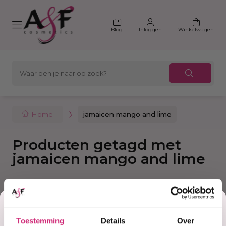
Blog
Inloggen
Winkelwagen
Home
jamaicen mango and lime
Producten getagd met
jamaicen mango and lime
Korting
Filter
Sorteer
Toestemming
Details
Over