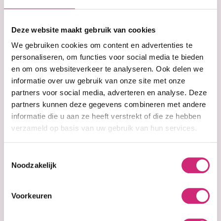
op je
Deze website maakt gebruik van cookies
eerste
We gebruiken cookies om content en advertenties te
personaliseren, om functies voor social media te bieden
en om ons websiteverkeer te analyseren. Ook delen we
bestelling
informatie over uw gebruik van onze site met onze
partners voor social media, adverteren en analyse. Deze
partners kunnen deze gegevens combineren met andere
Op voorraad
Op voorraad
informatie die u aan ze heeft verstrekt of die ze hebben
Jamaican Mango
Jamaican Mango
verzameld op basis van uw gebruik van hun services.
& Lime BLACK
and Lime Island
CASTOR OIL
Oil 236 ml
PARABEN-FREE
Toestemmingsselectie
MOISTURE RICH
Noodzakelijk
CONDITIONER
8OZ
Voorkeuren
€11,99
€7,99
€9,99
€5,99