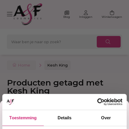
Blog
Inloggen
Winkelwagen
Home
Kesh King
Producten getagd met
Kesh King
Korting
Filter
Sorteer
Toestemming
Details
Over