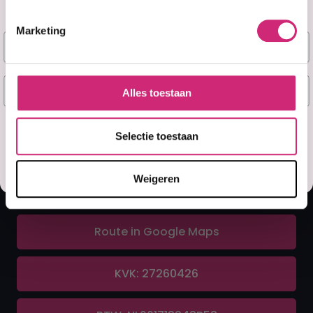
Marketing
Naam
A&F Cosmetics
E-mail
Alles toestaan
Contact
Ja, stuur mij mijn 5% korting!
Selectie toestaan
070 388 8790
Misschien later
Weigeren
info@afcosmetics.nl
Route in Google Maps
KVK: 27260426