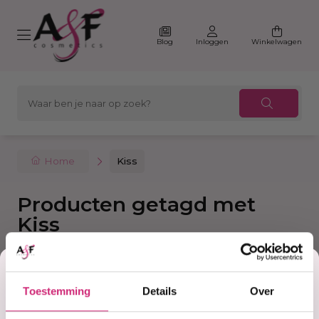
Blog
Inloggen
Winkelwagen
Home
Kiss
Producten getagd met
Kiss
Korting
Filter
Sorteer
Toestemming
Details
Over