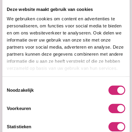
op je
Deze website maakt gebruik van cookies
eerste
We gebruiken cookies om content en advertenties te
personaliseren, om functies voor social media te bieden
en om ons websiteverkeer te analyseren. Ook delen we
bestelling
informatie over uw gebruik van onze site met onze
partners voor social media, adverteren en analyse. Deze
partners kunnen deze gegevens combineren met andere
informatie die u aan ze heeft verstrekt of die ze hebben
verzameld op basis van uw gebruik van hun services.
Op voorraad
Op voorraad
Red by Kiss
Red by Kiss
Twinkle Wrap
Twinkle Wrap
Scarf - Black
Scarf - Blue
Toestemmingsselectie
(HQ181)
(HQ185)
Noodzakelijk
Voorkeuren
€6,99
€6,99
Statistieken