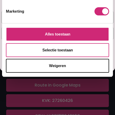
Marketing
Naam
A&F Cosmetics
E-mail
Alles toestaan
Contact
Ja, stuur mij mijn 5% korting!
Selectie toestaan
070 388 8790
Misschien later
Weigeren
info@afcosmetics.nl
Route in Google Maps
KVK: 27260426