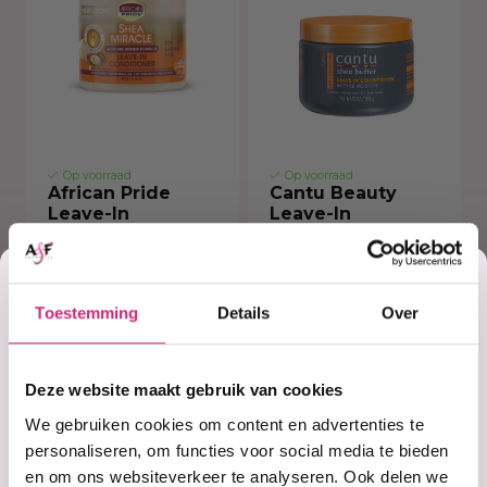
Op voorraad
Op voorraad
African Pride
Cantu Beauty
Leave-In
Leave-In
Conditioner
Conditioner
Korting
€6,99
€9,99
€5,59
€8,99
Toestemming
Details
Over
op je
Deze website maakt gebruik van cookies
eerste
We gebruiken cookies om content en advertenties te
personaliseren, om functies voor social media te bieden
en om ons websiteverkeer te analyseren. Ook delen we