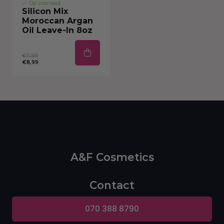
Op voorraad
Silicon Mix
Moroccan Argan
Oil Leave-In 8oz
€11,99
€8,99
A&F Cosmetics
Contact
070 388 8790