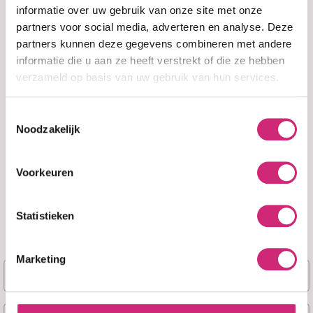
bestelling
informatie over uw gebruik van onze site met onze
partners voor social media, adverteren en analyse. Deze
partners kunnen deze gegevens combineren met andere
informatie die u aan ze heeft verstrekt of die ze hebben
verzameld op basis van uw gebruik van hun services.
Op voorraad
Op voorraad
Creme of Nature
Curls Blueberry
Moisture
Bliss Reparative
Recovery Leave-
Leave In
Toestemmingsselectie
In Curl Milk - 8oz.
Conditioner
Noodzakelijk
€8,99
Voorkeuren
€7,19
€11,99
Statistieken
Marketing
Naam
E-mail