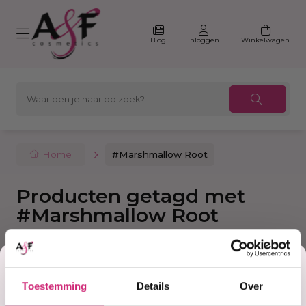
Blog
Inloggen
Winkelwagen
Home
#Marshmallow Root
Producten getagd met
#Marshmallow Root
Korting
Filter
Sorteer
Toestemming
Details
Over