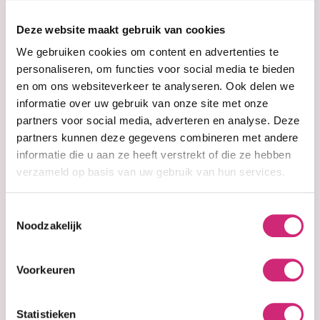
op je
Deze website maakt gebruik van cookies
eerste
We gebruiken cookies om content en advertenties te
personaliseren, om functies voor social media te bieden
en om ons websiteverkeer te analyseren. Ook delen we
bestelling
informatie over uw gebruik van onze site met onze
partners voor social media, adverteren en analyse. Deze
partners kunnen deze gegevens combineren met andere
informatie die u aan ze heeft verstrekt of die ze hebben
Op voorraad
verzameld op basis van uw gebruik van hun services.
Quench –
Moisture
Intensive Leave-
Toestemmingsselectie
In Conditioner
Noodzakelijk
(355ml)
€8,99
Voorkeuren
€8,50
Statistieken