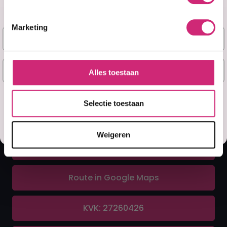
Marketing
Naam
A&F Cosmetics
E-mail
Alles toestaan
Contact
Ja, stuur mij mijn 5% korting!
Selectie toestaan
070 388 8790
Misschien later
Weigeren
info@afcosmetics.nl
Route in Google Maps
KVK: 27260426