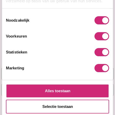
verzameld op basis van uw gebruik van hun services.
Toestemmingsselectie
Noodzakelijk
Voorkeuren
Niet op voorraad
Op voorraad
Taliah Waajid
The Mane Choice
Statistieken
Repair & Restore
Do It 'FRO" The
Masque 355ml
Culture
Magnificent
Marketing
Miracle Mask
Naam
€14,95
E-mail
€10,95
€17,99
Alles toestaan
Ja, stuur mij mijn 5% korting!
Selectie toestaan