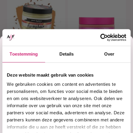
Korting
Toestemming
Details
Over
op je
Op voorraad
Op voorraad
Fix My Hair –
Mielle Rice Water
Intensive Repair
Clay Masque
Deze website maakt gebruik van cookies
Conditioning
eerste
We gebruiken cookies om content en advertenties te
Masque (426g)
personaliseren, om functies voor social media te bieden
en om ons websiteverkeer te analyseren. Ook delen we
€8,99
€16,99
€7,95
€12,99
bestelling
informatie over uw gebruik van onze site met onze
partners voor social media, adverteren en analyse. Deze
partners kunnen deze gegevens combineren met andere
informatie die u aan ze heeft verstrekt of die ze hebben