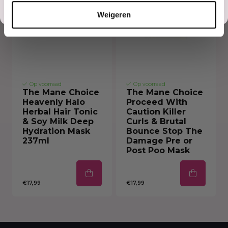
Misschien later
Weigeren
Op voorraad
Op voorraad
The Mane Choice
The Mane Choice
Heavenly Halo
Proceed With
Herbal Hair Tonic
Caution Killer
& Soy Milk Deep
Curls & Brutal
Hydration Mask
Bounce Stop The
237ml
Damage Pre or
Post Poo Mask
€17,99
€17,99