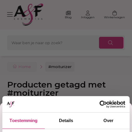
Blog
Inloggen
Winkelwagen
Home
#moiturizer
Producten getagd met
#moiturizer
Korting
Filter
Sorteer
Toestemming
Details
Over