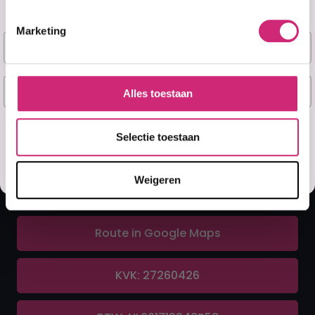
Marketing
Naam
A&F Cosmetics
E-mail
Alles toestaan
Contact
Ja, stuur mij mijn 5% korting!
Selectie toestaan
070 388 8790
Misschien later
Weigeren
info@afcosmetics.nl
Route in Google Maps
KVK: 27260426