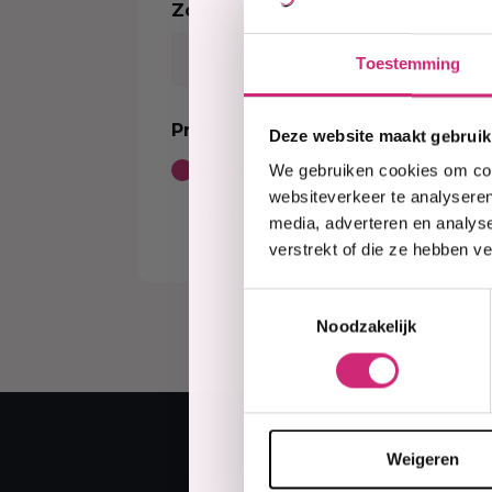
Zoek naar product
Kleurverzorging Shampoo
Body Brightening
Kids Relaxer
Color
Sort
Moisturizer
Relaxing Creme And Serum
Perox
Toestemming
Serum
Waves and Perms
Color
Body Treatment
Kids Texturizer
Bleac
Prijs
Deze website maakt gebruik
Soap
Henn
We gebruiken cookies om cont
Body Spray
Semi
websiteverkeer te analyseren
Talcum Powders
Tempo
media, adverteren en analys
Body Cream
verstrekt of die ze hebben v
Sun Protection
Toestemmingsselectie
Noodzakelijk
Weigeren