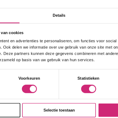
kort
Hittebescherming
Brightening
 Care Treatment
eren op:
Naam oplopend
Lock & Twist
Moisturizer
ides
Details
Braids and Twists
Lotion
 Removers and Toners
op j
Styling Spray
Soap
h
 van cookies
Styling Mousse
Eye Care
a
ent en advertenties te personaliseren, om functies voor social
Styling Pomade
Lip Care
 Permanent
eers
. Ook delen we informatie over uw gebruik van onze site met on
Waves and Perms
Scrub
rary Hair Color
e. Deze partners kunnen deze gegevens combineren met andere i
Oral Hygiene
erzameld op basis van uw gebruik van hun services.
Sun Protection
best
Voorkeuren
Statistieken
Naam
Selectie toestaan
E-mail