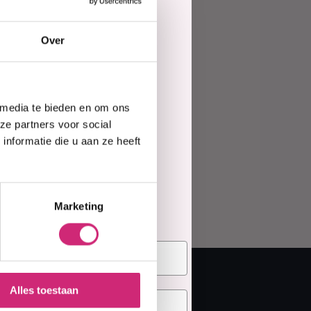
ing
Haarmasker
Over
e
 media te bieden en om ons
te
ze partners voor social
nformatie die u aan ze heeft
elling
Marketing
Alles toestaan