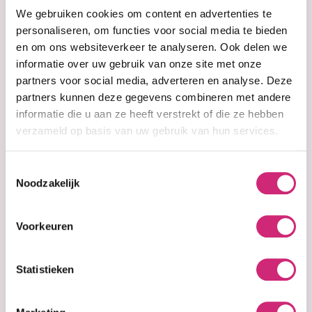
eerste
We gebruiken cookies om content en advertenties te
personaliseren, om functies voor social media te bieden
en om ons websiteverkeer te analyseren. Ook delen we
bestelling
informatie over uw gebruik van onze site met onze
partners voor social media, adverteren en analyse. Deze
partners kunnen deze gegevens combineren met andere
informatie die u aan ze heeft verstrekt of die ze hebben
verzameld op basis van uw gebruik van hun services.
Op voorraad
Op voorraad
HT26 - Highly
Mielle Rice Water
Nourishing &
Split End Therapy
Toestemmingsselectie
Moisturizing
59ml
Noodzakelijk
Cream (50ml)
€27,00
€16,99
Voorkeuren
€21,60
€12,99
Statistieken