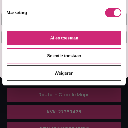
Marketing
Naam
A&F Cosmetics
E-mail
Alles toestaan
Contact
Ja, stuur mij mijn 5% korting!
Selectie toestaan
070 388 8790
Misschien later
Weigeren
info@afcosmetics.nl
Route in Google Maps
KVK: 27260426