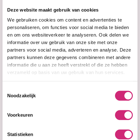
op je
Deze website maakt gebruik van cookies
eerste
We gebruiken cookies om content en advertenties te
personaliseren, om functies voor social media te bieden
en om ons websiteverkeer te analyseren. Ook delen we
bestelling
informatie over uw gebruik van onze site met onze
partners voor social media, adverteren en analyse. Deze
partners kunnen deze gegevens combineren met andere
informatie die u aan ze heeft verstrekt of die ze hebben
verzameld op basis van uw gebruik van hun services.
Op voorraad
Op voorraad
Nubian Queen
Nubian Queen
Cocoa Butter
Cocoa Butter
with Vitamin E -
with Vitamin E -
Toestemmingsselectie
20oz
30oz
Noodzakelijk
Voorkeuren
€10,99
€15,99
Statistieken