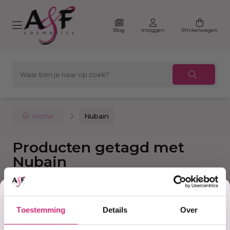
Blog
Inloggen
Winkelwagen
Home
Nubain
Producten getagd met
Nubain
Korting
Filter
Sorteer
Toestemming
Details
Over