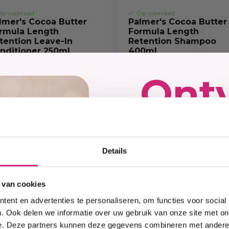
p voorraad
Op voorraad
lmer's Cocoa Butter
Palmer's Cocoa Butter
rmula Length
Formula Length
tention Leave-In
Retention Shampoo
nditioner 250ml
400ml
Ont
,95
€6,95
kort
Details
op j
 van cookies
ent en advertenties te personaliseren, om functies voor social
eers
. Ook delen we informatie over uw gebruik van onze site met on
e. Deze partners kunnen deze gegevens combineren met andere i