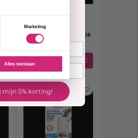
elling
Op voorraad
Marketing
Palmer's Cocoa Butter
ng
Formula Skin Therapy Oil
er
150ml
€14,95
Alles toestaan
€12,95
j mijn 5% korting!