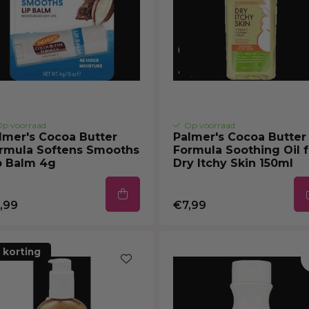
p voorraad
Op voorraad
lmer's Cocoa Butter
Palmer's Cocoa Butter
rmula Softens Smooths
Formula Soothing Oil f
p Balm 4g
Dry Itchy Skin 150ml
,99
€7,99
 korting