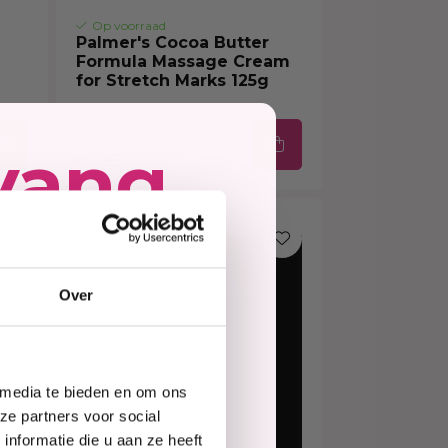
Op voorraad
Palmer's Cocoa Butter
Formula Massage Cream
for Stretch Marks 125g
vang
€7,95
13% korting
ing
Over
e
 media te bieden en om ons
te
ze partners voor social
nformatie die u aan ze heeft