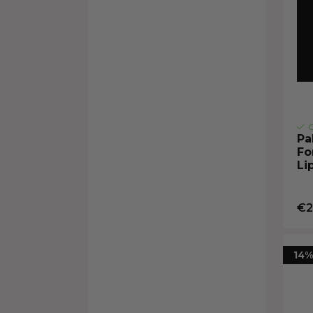
O
Pa
Fo
Li
€2
14%