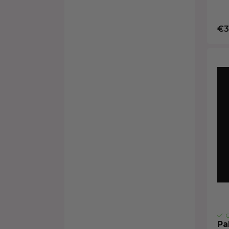
€3
O
Pa