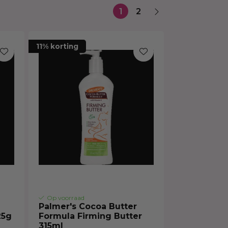
Haarmasker
1
2
11% korting
Op voorraad
Palmer's Cocoa Butter
25g
Formula Firming Butter
315ml