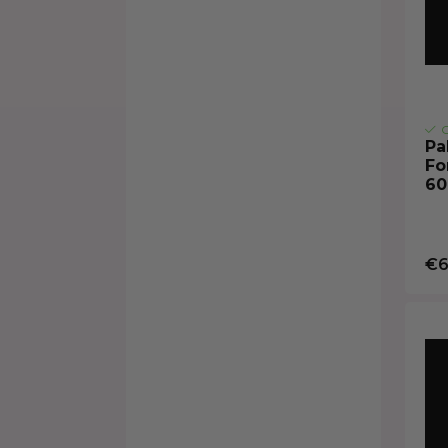
O
Pa
Fo
60
€6