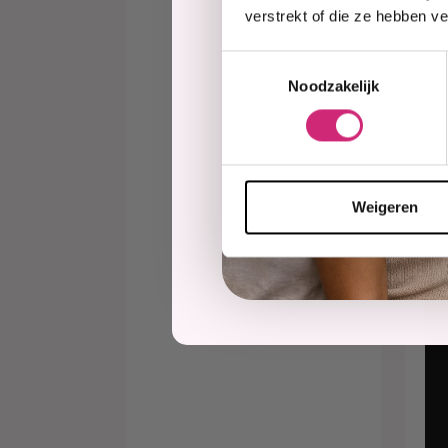
verstrekt of die ze hebben v
Toestemmingsselectie
O
Noodzakelijk
Pa
Fo
fo
Weigeren
€7