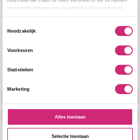
informatie die u aan ze heeft verstrekt of die ze hebben
verzameld op basis van uw gebruik van hun services.
Toestemmingsselectie
Noodzakelijk
A&F Cosmetics
Voorkeuren
Contact
Statistieken
070 388 8790
Marketing
Naam
info@afcosmetics.nl
E-mail
Route in Google Maps
Alles toestaan
KVK: 27260426
Ja, stuur mij mijn 5% korting!
Selectie toestaan