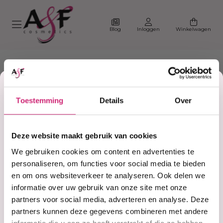
Blog
Inloggen
Winkelwagen
Korting
Toestemming
Details
Over
op je
Home
#Prestige
Deze website maakt gebruik van cookies
Producten getagd met
eerste
We gebruiken cookies om content en advertenties te
#Prestige
personaliseren, om functies voor social media te bieden
en om ons websiteverkeer te analyseren. Ook delen we
bestelling
informatie over uw gebruik van onze site met onze
Filter
Sorteer
partners voor social media, adverteren en analyse. Deze
partners kunnen deze gegevens combineren met andere