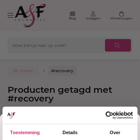
Blog
Inloggen
Winkelwagen
Home
#recovery
Producten getagd met
#recovery
Korting
Filter
Sorteer
Toestemming
Details
Over