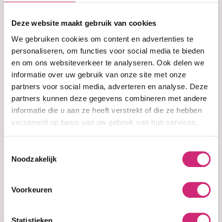
op je
Deze website maakt gebruik van cookies
eerste
We gebruiken cookies om content en advertenties te
personaliseren, om functies voor social media te bieden
en om ons websiteverkeer te analyseren. Ook delen we
bestelling
informatie over uw gebruik van onze site met onze
partners voor social media, adverteren en analyse. Deze
partners kunnen deze gegevens combineren met andere
informatie die u aan ze heeft verstrekt of die ze hebben
Op voorraad
Op voorraad
Creme of Nature
Design Essentials
verzameld op basis van uw gebruik van hun services.
Moisture
Overnight
Recovery Leave-
Recovery
Toestemmingsselectie
In Curl Milk - 8oz.
Treatment
Noodzakelijk
€8,99
€7,19
€21,99
Voorkeuren
Statistieken