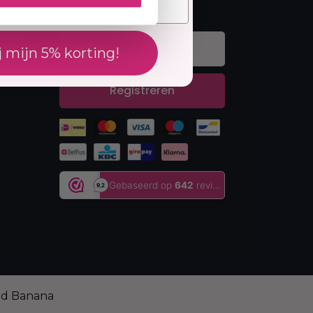
Nieuwsbrief
rvice
j mijn 5% korting!
en
Registreren
ed Banana