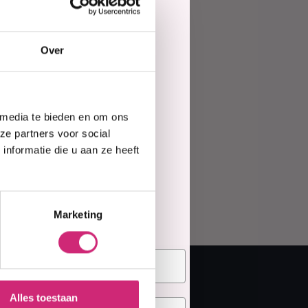
ing
Haarmasker
Over
e
 media te bieden en om ons
te
ze partners voor social
nformatie die u aan ze heeft
elling
Marketing
Alles toestaan