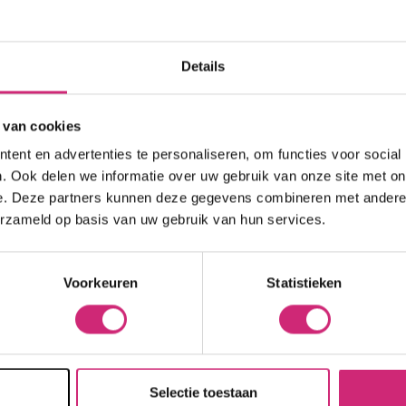
kort
Hittebescherming
Brightening
 Care Treatment
eren op:
Naam oplopend
Lock & Twist
Moisturizer
ides
Braids and Twists
Lotion
Details
 Removers and Toners
op j
Styling Spray
Soap
h
Styling Mousse
Eye Care
a
 van cookies
Styling Pomade
Lip Care
 Permanent
ent en advertenties te personaliseren, om functies voor social
eers
Waves and Perms
Scrub
rary Hair Color
. Ook delen we informatie over uw gebruik van onze site met on
Oral Hygiene
e. Deze partners kunnen deze gegevens combineren met andere i
Sun Protection
erzameld op basis van uw gebruik van hun services.
best
Voorkeuren
Statistieken
Naam
Selectie toestaan
E-mail