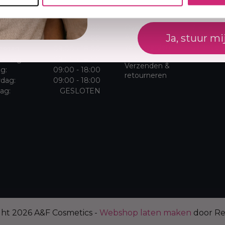
ningstijden
Klantenservice
dag:
09:00 - 18:00
Over ons
Klantense
Ja, stuur mi
Algemene
Sitemap
dag:
09:00 - 18:00
voorwaarden
Garantie 
sdag:
09:00 - 18:00
Privacybeleid
klachten
erdag:
09:00 - 18:00
Verzenden &
ag:
09:00 - 18:00
retourneren
rdag:
09:00 - 18:00
ag:
GESLOTEN
ght 2026 A&F Cosmetics -
Webshop laten maken
door R