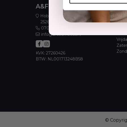
A&F Cosmetics
Ope
Maan
Hobbemaplein 52
Dins
2526 JC Den Haag
Woen
070 388 8790
Dond
info@afcosmetics.nl
Vrijd
Zate
Zond
KVK: 27260426
BTW: NL001713248B58
© Copyri