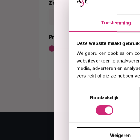
Zoek naar product
Kleurverzorging Shampoo
Body Brightening
Kids Relaxer
Color
Sort
Moisturizer
Relaxing Creme And Serum
Perox
Serum
Toestemming
Waves and Perms
Color
Body Treatment
Kids Texturizer
Bleac
Prijs
Soap
Henn
Deze website maakt gebruik
Body Spray
Semi
We gebruiken cookies om cont
Talcum Powders
Tempo
websiteverkeer te analyseren
Body Cream
media, adverteren en analys
Sun Protection
verstrekt of die ze hebben v
Toestemmingsselectie
Noodzakelijk
Weigeren