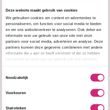
op je
Deze website maakt gebruik van cookies
eerste
We gebruiken cookies om content en advertenties te
personaliseren, om functies voor social media te bieden
en om ons websiteverkeer te analyseren. Ook delen we
bestelling
informatie over uw gebruik van onze site met onze
partners voor social media, adverteren en analyse. Deze
partners kunnen deze gegevens combineren met andere
informatie die u aan ze heeft verstrekt of die ze hebben
Op voorraad
verzameld op basis van uw gebruik van hun services.
Yari 100% Natural
Sapote Oil with
Black Castor Oil
Toestemmingsselectie
Extra Virgin
Noodzakelijk
Coconut Oil
Voorkeuren
€10,99
Statistieken