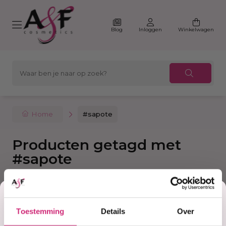
Blog
Inloggen
Winkelwagen
Home
#sapote
Producten getagd met
#sapote
Korting
Filter
Sorteer
Toestemming
Details
Over