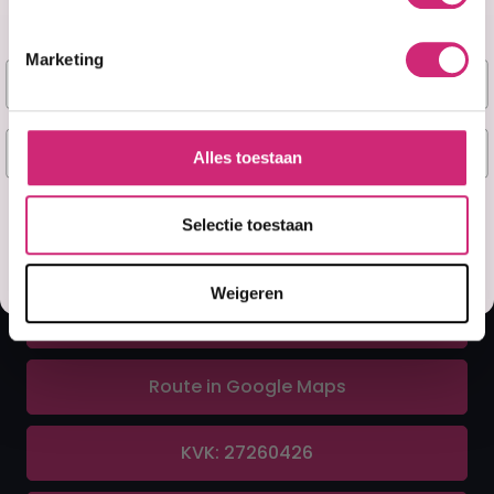
Marketing
Naam
A&F Cosmetics
E-mail
Alles toestaan
Contact
Ja, stuur mij mijn 5% korting!
Selectie toestaan
070 388 8790
Misschien later
Weigeren
info@afcosmetics.nl
Route in Google Maps
KVK: 27260426