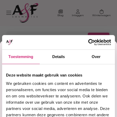
Blog
Inloggen
Winkelwagen
Korting
Toestemming
Details
Over
Home
Satin Day & Night Cap
op je
Producten getagd met
Deze website maakt gebruik van cookies
Satin Day & Night Cap
eerste
We gebruiken cookies om content en advertenties te
personaliseren, om functies voor social media te bieden
en om ons websiteverkeer te analyseren. Ook delen we
Filter
Sorteer
bestelling
informatie over uw gebruik van onze site met onze
partners voor social media, adverteren en analyse. Deze
partners kunnen deze gegevens combineren met andere