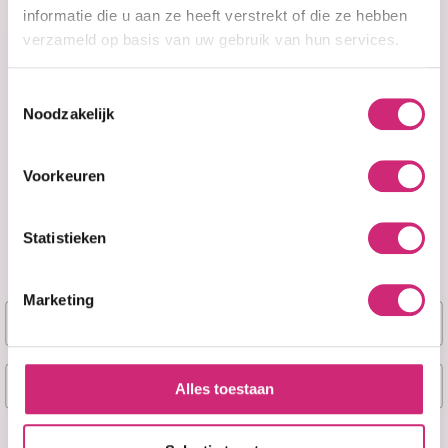
informatie die u aan ze heeft verstrekt of die ze hebben
verzameld op basis van uw gebruik van hun services.
Toestemmingsselectie
Noodzakelijk
A&F Cosmetics
Voorkeuren
Contact
Statistieken
070 388 8790
Marketing
info@afcosmetics.nl
Naam
Route in Google Maps
E-mail
Alles toestaan
KVK: 27260426
Ja, stuur mij mijn 5% korting!