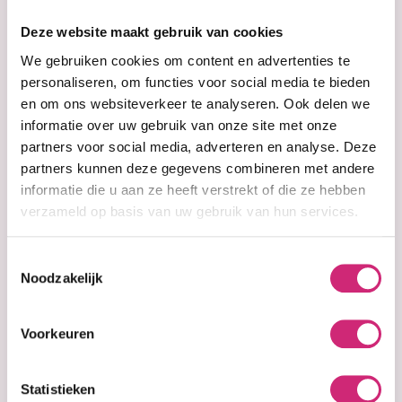
op je
Deze website maakt gebruik van cookies
eerste
We gebruiken cookies om content en advertenties te
personaliseren, om functies voor social media te bieden
en om ons websiteverkeer te analyseren. Ook delen we
bestelling
informatie over uw gebruik van onze site met onze
partners voor social media, adverteren en analyse. Deze
partners kunnen deze gegevens combineren met andere
Op voorraad
Op voorraad
Fair & White So
Fair & White So
informatie die u aan ze heeft verstrekt of die ze hebben
Lemon
Lemon
verzameld op basis van uw gebruik van hun services.
Verhelderend
Verhelderende &
Anti-Dark Spot
Anti-Donkere
Gezichtsserum
Vlekken
Toestemmingsselectie
30ml
Bodylotion 500ml
Noodzakelijk
Voorkeuren
€9,90
€16,90
Statistieken