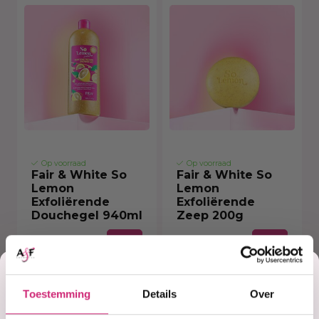
Op voorraad
Op voorraad
Fair & White So
Fair & White So
Lemon
Lemon
Exfoliërende
Exfoliërende
Douchegel 940ml
Zeep 200g
Korting
€11,50
€6,60
Toestemming
Details
Over