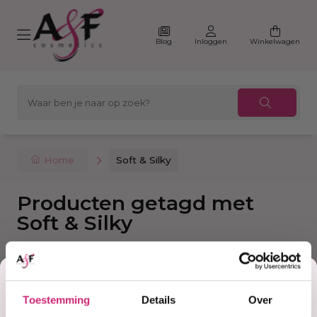
Blog
Inloggen
Winkelwagen
Home
Soft & Silky
Producten getagd met
Soft & Silky
Korting
Filter
Sorteer
Toestemming
Details
Over