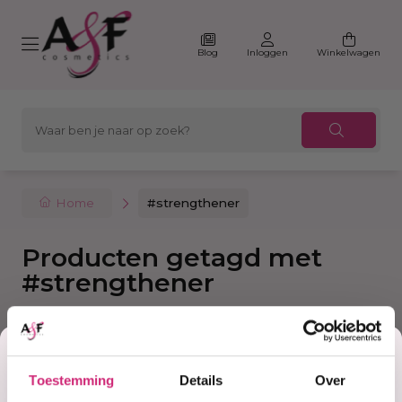
Blog
Inloggen
Winkelwagen
Home
#strengthener
Producten getagd met
#strengthener
Korting
Filter
Sorteer
Toestemming
Details
Over