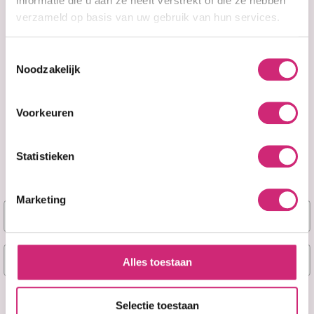
informatie die u aan ze heeft verstrekt of die ze hebben
verzameld op basis van uw gebruik van hun services.
Toestemmingsselectie
Noodzakelijk
A&F Cosmetics
Voorkeuren
Contact
Statistieken
070 388 8790
Marketing
Naam
info@afcosmetics.nl
E-mail
Route in Google Maps
Alles toestaan
KVK: 27260426
Ja, stuur mij mijn 5% korting!
Selectie toestaan