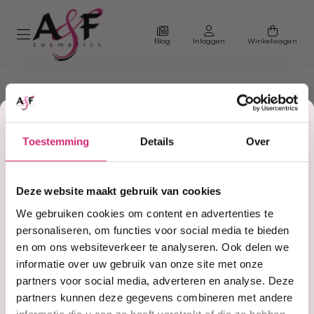
Blog
Inloggen
Winkelwagen
Korting
Toestemming
Details
Over
op je
Home
#sulfatefree
Deze website maakt gebruik van cookies
Producten getagd met
eerste
We gebruiken cookies om content en advertenties te
#sulfatefree
personaliseren, om functies voor social media te bieden
en om ons websiteverkeer te analyseren. Ook delen we
bestelling
informatie over uw gebruik van onze site met onze
Filter
Sorteer
partners voor social media, adverteren en analyse. Deze
partners kunnen deze gegevens combineren met andere